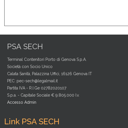
PSA SECH
Terminal Contenitori Porto di Genova S.p.A.
Società con Socio Unico
Calata Sanità, Palazzina Uffici, 16126 Genova IT
PEC:
pec-sech@legalmail.it
Partita IVA - R.I.Ge 02782020107
S.p.a. - Capitale Sociale € 9.805.000 I.v.
Accesso Admin
Link PSA SECH