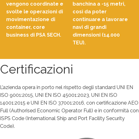
vengono coordinate e
banchina a -15 metri,
svolte le operazioni di
così da poter
movimentazione di
continuare a lavorare
container, core
navi di grandi
business di PSA SECH.
dimensioni (14.000
TEU).
Certificazioni
L’azienda opera in porto nel rispetto degli standard UNI EN
ISO 9001:2015, UNI EN ISO 45001:2023, UNI EN ISO
14001:2015 e UNI EN ISO 37001:2016, con certificazione AEO
Full (Authorised Economic Operator Full) e in conformità con
ISPS Code (International Ship and Port Facility Security
Code).