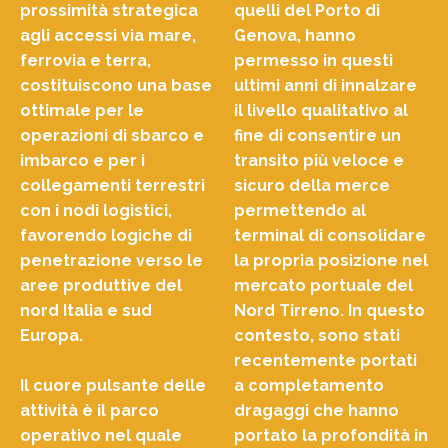
prossimità strategica
quelli del Porto di
agli accessi via mare,
Genova, hanno
ferrovia e terra,
permesso in questi
costituiscono una base
ultimi anni di innalzare
ottimale per le
il livello qualitativo al
operazioni di sbarco e
fine di consentire un
imbarco e per i
transito più veloce e
collegamenti terrestri
sicuro della merce
con i nodi logistici,
permettendo al
favorendo logiche di
terminal di consolidare
penetrazione verso le
la propria posizione nel
aree produttive del
mercato portuale del
nord Italia e sud
Nord Tirreno. In questo
Europa.
contesto, sono stati
recentemente portati
Il cuore pulsante delle
a completamento
attività è il parco
dragaggi che hanno
operativo nel quale
portato la profondità in