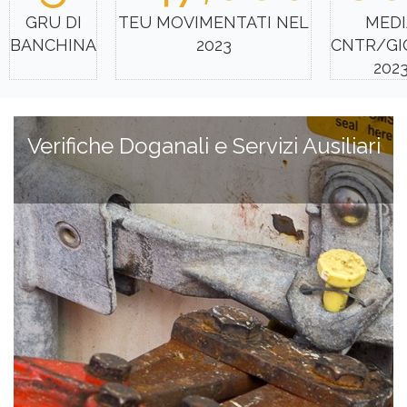
GRU DI
TEU MOVIMENTATI NEL
MEDI
BANCHINA
2023
CNTR/G
202
Verifiche Doganali e Servizi Ausiliari