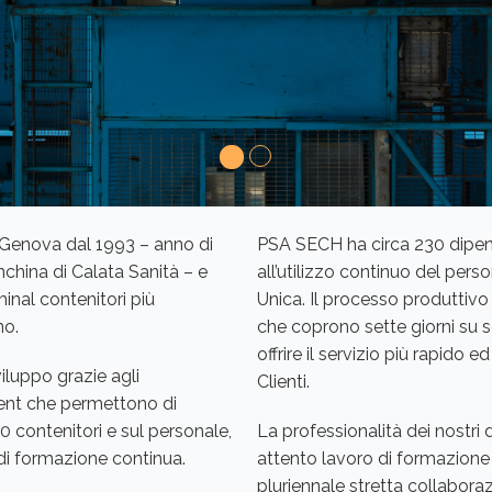
Genova dal 1993 – anno di
PSA SECH ha circa 230 dipende
nchina di Calata Sanità – e
all’utilizzo continuo del per
inal contenitori più
Unica. Il processo produttivo
no.
che coprono sette giorni su set
offrire il servizio più rapido ed
iluppo grazie agli
Clienti.
ment che permettono di
0 contenitori e sul personale,
La professionalità dei nostri 
di formazione continua.
attento lavoro di formazion
pluriennale stretta collaboraz