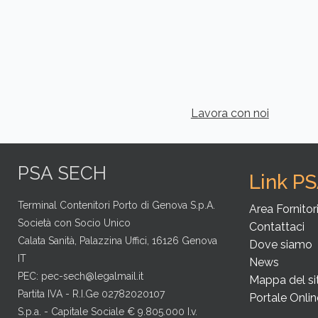
Lavora con noi
PSA SECH
Link P
Terminal Contenitori Porto di Genova S.p.A.
Area Fornitor
Società con Socio Unico
Contattaci
Calata Sanità, Palazzina Uffici, 16126 Genova
Dove siamo
IT
News
PEC:
pec-sech@legalmail.it
Mappa del si
Partita IVA - R.I.Ge 02782020107
Portale Onlin
S.p.a. - Capitale Sociale € 9.805.000 I.v.