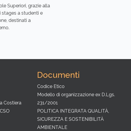
e Superiori, grazie alla
i stages a studenti e
ne, destinati a
erno.
Documenti
Codice Etico
Modello di organizzazione ex D.Lgs.
ia Costiera
231/2001
PCSO
POLITICA INTEGRATA QUALITÀ,
SICUREZZA E SOSTENIBILITÀ
AMBIENTALE