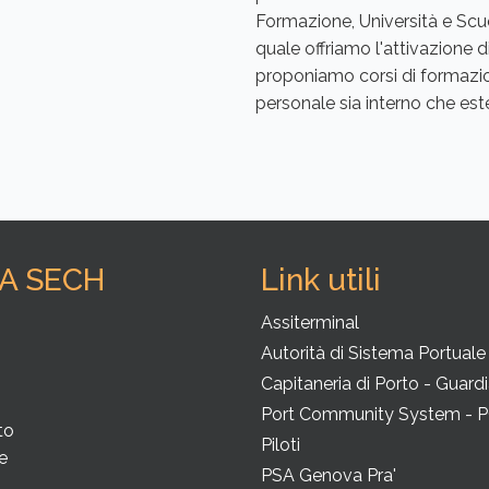
Formazione, Università e Scuol
quale offriamo l'attivazione d
proponiamo corsi di formazio
personale sia interno che est
SA SECH
Link utili
i
Assiterminal
Autorità di Sistema Portuale
Capitaneria di Porto - Guard
Port Community System - 
to
Piloti
e
PSA Genova Pra'