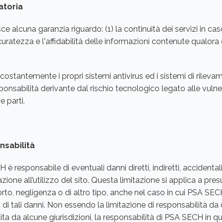
atoria
e alcuna garanzia riguardo: (1) la continuità dei servizi in cas
ccuratezza e l'affidabilità delle informazioni contenute qualo
ostantemente i propri sistemi antivirus ed i sistemi di rilevam
ponsabilità derivante dal rischio tecnologico legato alle vulner
e parti.
nsabilità
 responsabile di eventuali danni diretti, indiretti, accidental
lazione all’utilizzo del sito. Questa limitazione si applica a pre
orto, negligenza o di altro tipo, anche nel caso in cui PSA SE
à di tali danni. Non essendo la limitazione di responsabilità d
 da alcune giurisdizioni, la responsabilità di PSA SECH in que