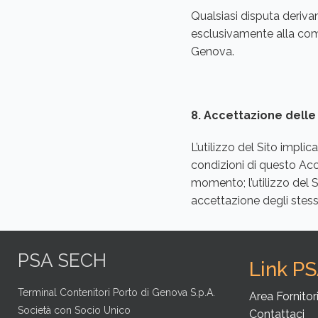
Qualsiasi disputa deriva
esclusivamente alla com
Genova.
8. Accettazione delle 
L’utilizzo del Sito impl
condizioni di questo Acc
momento; l’utilizzo del 
accettazione degli stessi
PSA SECH
Link P
Terminal Contenitori Porto di Genova S.p.A.
Area Fornitor
Società con Socio Unico
Contattaci