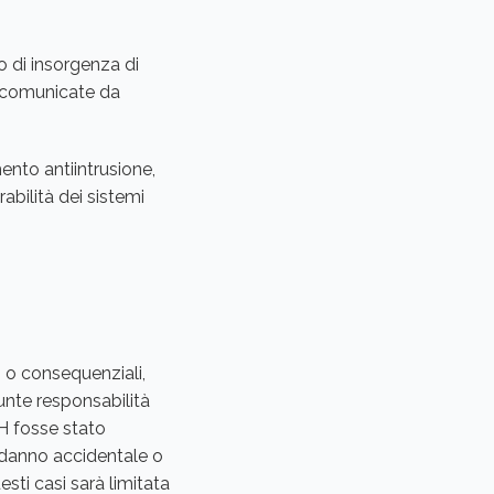
o di insorgenza di
ra comunicate da
ento antiintrusione,
abilità dei sistemi
i o consequenziali,
sunte responsabilità
CH fosse stato
a danno accidentale o
sti casi sarà limitata