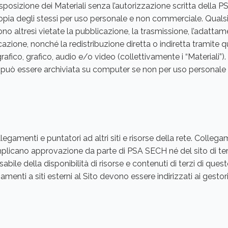
esposizione dei Materiali senza l’autorizzazione scritta della
opia degli stessi per uso personale e non commerciale. Quals
ono altresì vietate la pubblicazione, la trasmissione, l’adattame
azione, nonché la redistribuzione diretta o indiretta tramite 
rafico, grafico, audio e/o video (collettivamente i “Materiali”)
si può essere archiviata su computer se non per uso personal
egamenti e puntatori ad altri siti e risorse della rete. Collegam
 implicano approvazione da parte di PSA SECH né del sito di ter
le della disponibilità di risorse e contenuti di terzi di questo
amenti a siti esterni al Sito devono essere indirizzati ai gestori