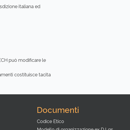
sdizione italiana ed
SECH può modificare le
menti costituisce tacita
Documenti
Codice Etico
Modello di organizzazione ex D.Lgs.